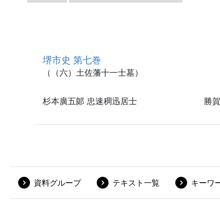
堺市史 第七巻
（（六）土佐藩十一士墓）
杉本廣五郞 忠速稠迅居士 勝賀
資料グループ
テキスト一覧
キーワ