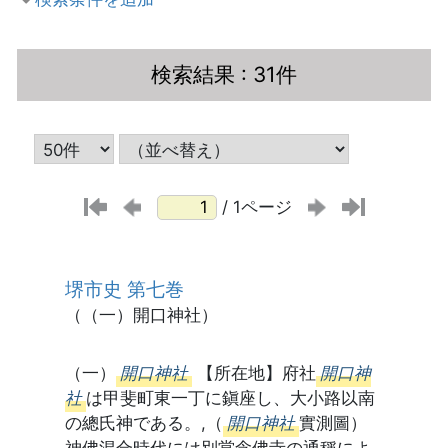
検索結果
: 31件
/ 1ページ
堺市史 第七巻
（（一）開口神社）
（一）
開口神社
【所在地】府社
開口神
社
は甲斐町東一丁に鎭座し、大小路以南
の總氏神である。,（
開口神社
實測圖）