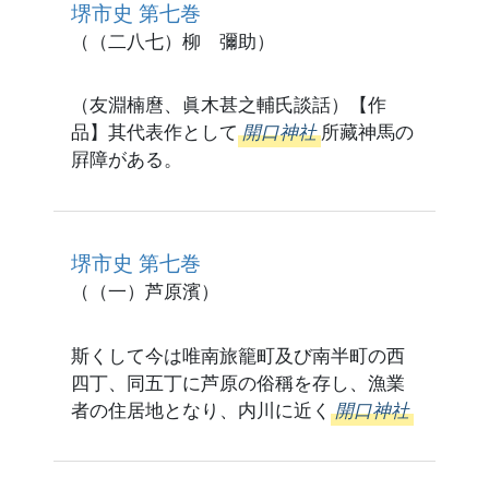
堺市史 第七巻
（（二八七）柳 彌助）
（友淵楠麿、眞木甚之輔氏談話）【作
品】其代表作として
開口神社
所藏神馬の
屛障がある。
堺市史 第七巻
（（一）芦原濱）
斯くして今は唯南旅籠町及び南半町の西
四丁、同五丁に芦原の俗稱を存し、漁業
者の住居地となり、内川に近く
開口神社