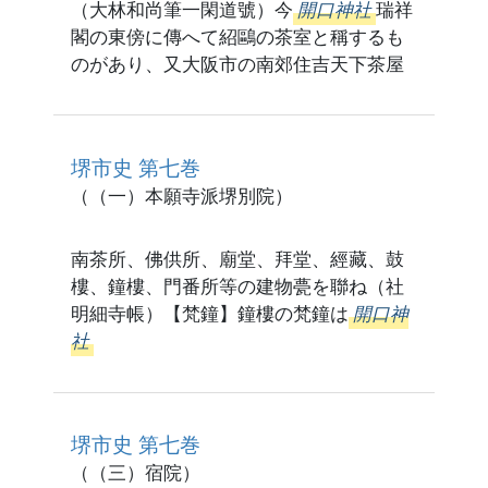
（大林和尚筆一閑道號）今
開口神社
瑞祥
閣の東傍に傳へて紹鷗の茶室と稱するも
のがあり、又大阪市の南郊住吉天下茶屋
堺市史 第七巻
（（一）本願寺派堺別院）
南茶所、佛供所、廟堂、拜堂、經藏、鼓
樓、鐘樓、門番所等の建物甍を聯ね（社
明細寺帳）【梵鐘】鐘樓の梵鐘は
開口神
社
堺市史 第七巻
（（三）宿院）