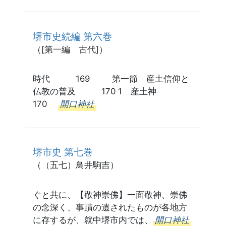
堺市史続編 第六巻
（[第一編 古代]）
時代 169 第一節 産土信仰と
仏教の普及 170 1 産土神
170
開口神社
堺市史 第七巻
（（五七）鳥井駒吉）
ぐと共に、【敬神崇佛】一面敬神、崇佛
の念深く、事蹟の遺されたものが各地方
に存するが、就中堺市内では、
開口神社