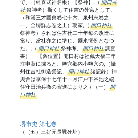
で、（延喜式神名帳）【祭神】,（
開口神
社
祭神考）斯くして住吉の外宮として、
（和漢三才圖會卷七十六、泉州志卷之
一、全堺詳志卷之上）朝家,（
開口神社
祭神考）されば住吉社二十年每の改造に
當り、當社亦之に準じ、爾來恆例となつ
た。,（
開口神社
祭神考、
開口神社
調査
書） 【舊位置】開口村は社藏天福二年
注申狀に據ると、鹽穴鄕内小鹽穴の,（攝
州住吉社御造營記、
開口神社
諸記錄）神
輿舍は享保十七年十一月江戸下谷池之端
住守田治兵衞の寄進により之 / （一）
開
口神社
堺市史 第七巻
（（五）三好元長戰死址）