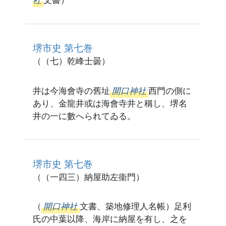
社
文書）
堺市史 第七巻
（（七）乾峰士曇）
井は今海會寺の舊址
開口神社
西門の側に
あり、金龍井或は海會寺井と稱し、堺名
井の一に數へられてゐる。
堺市史 第七巻
（（一四三）納屋助左衞門）
（
開口神社
文書、築地修理人名帳）足利
氏の中葉以降、海岸に納屋を有し、之を