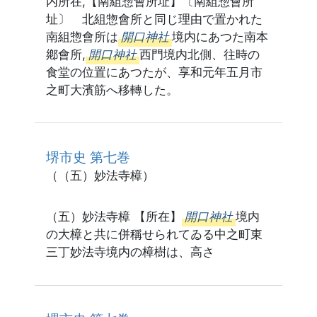
内所在,【南組惣會所址】〔南組惣會所
址〕 北組惣會所と同じ理由で置かれた
南組惣會所は
開口神社
境内にあつた南本
鄕會所,
開口神社
西門境内北側、往時の
食堂の位置にあつたが、享和元年五月市
之町大濱筋へ移轉した。
堺市史 第七巻
（（五）妙法寺樟）
（五）妙法寺樟 【所在】
開口神社
境内
の大樟と共に併稱せられてゐる中之町東
三丁妙法寺境内の樟樹は、高さ