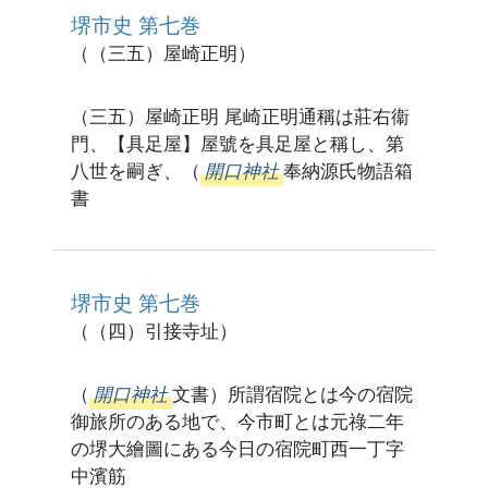
堺市史 第七巻
（（三五）屋崎正明）
（三五）屋崎正明 尾崎正明通稱は莊右衞
門、【具足屋】屋號を具足屋と稱し、第
八世を嗣ぎ、（
開口神社
奉納源氏物語箱
書
堺市史 第七巻
（（四）引接寺址）
（
開口神社
文書）所謂宿院とは今の宿院
御旅所のある地で、今市町とは元祿二年
の堺大繪圖にある今日の宿院町西一丁字
中濱筋