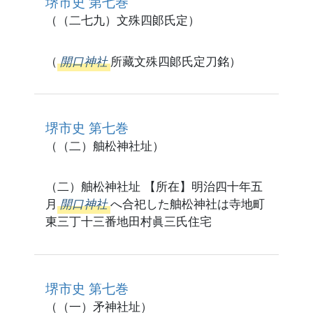
堺市史 第七巻
（（二七九）文殊四郞氏定）
（
開口神社
所藏文殊四郞氏定刀銘）
堺市史 第七巻
（（二）舳松神社址）
（二）舳松神社址 【所在】明治四十年五
月
開口神社
へ合祀した舳松神社は寺地町
東三丁十三番地田村眞三氏住宅
堺市史 第七巻
（（一）矛神社址）