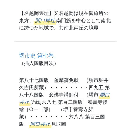
【名越岡舊址】又名越岡は現在御旅所の
東方、
開口神社
南門筋を中心として南北
に跨つた地域で、其南北兩丘の境界
堺市史 第七巻
（插入圖版目次）
第八十七圖版 薩摩藩免狀 （堺市堀井
久吉氏所藏）・・・・・・・・四九五 第
八十八圖版 念佛寺講師付 （堺市
開口
神社
所藏,六八七 第百二圖版 養壽寺襖
繪［○一 部］ （堺市養壽寺所
藏）・・・・・・・・六八八 第百三圖
版
開口神社
見取圖