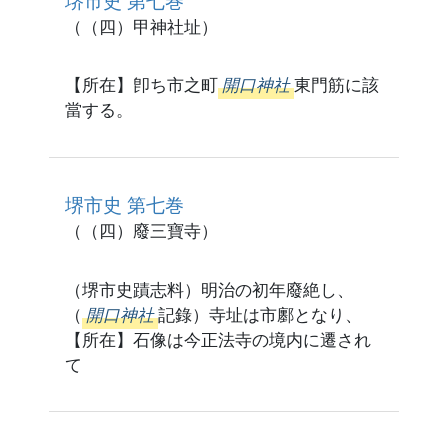
堺市史 第七巻
（（四）甲神社址）
【所在】卽ち市之町
開口神社
東門筋に該
當する。
堺市史 第七巻
（（四）廢三寶寺）
（堺市史蹟志料）明治の初年廢絶し、
（
開口神社
記錄）寺址は市鄽となり、
【所在】石像は今正法寺の境内に遷され
て