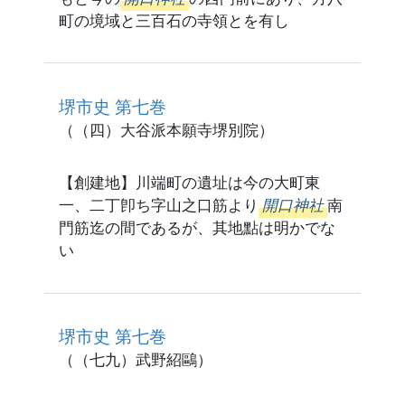
町の境域と三百石の寺領とを有し
堺市史 第七巻
（（四）大谷派本願寺堺別院）
【創建地】川端町の遺址は今の大町東
一、二丁卽ち字山之口筋より
開口神社
南
門筋迄の間であるが、其地點は明かでな
い
堺市史 第七巻
（（七九）武野紹鷗）