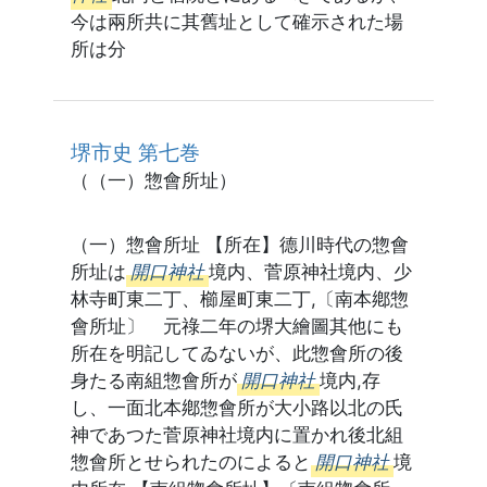
今は兩所共に其舊址として確示された場
所は分
堺市史 第七巻
（（一）惣會所址）
（一）惣會所址 【所在】德川時代の惣會
所址は
開口神社
境内、菅原神社境内、少
林寺町東二丁、櫛屋町東二丁,〔南本鄕惣
會所址〕 元祿二年の堺大繪圖其他にも
所在を明記してゐないが、此惣會所の後
身たる南組惣會所が
開口神社
境内,存
し、一面北本鄕惣會所が大小路以北の氏
神であつた菅原神社境内に置かれ後北組
惣會所とせられたのによると
開口神社
境