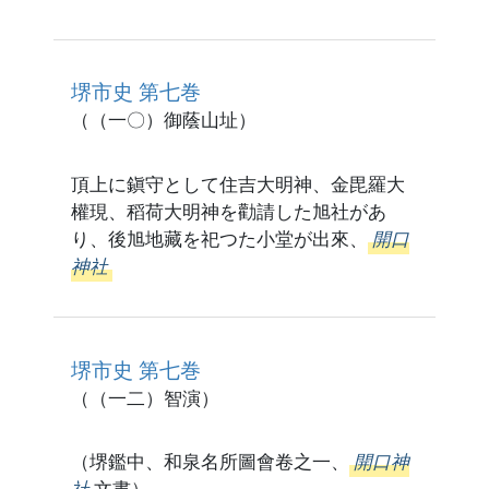
堺市史 第七巻
（（一〇）御蔭山址）
頂上に鎭守として住吉大明神、金毘羅大
權現、稻荷大明神を勸請した旭社があ
り、後旭地藏を祀つた小堂が出來、
開口
神社
堺市史 第七巻
（（一二）智演）
（堺鑑中、和泉名所圖會卷之一、
開口神