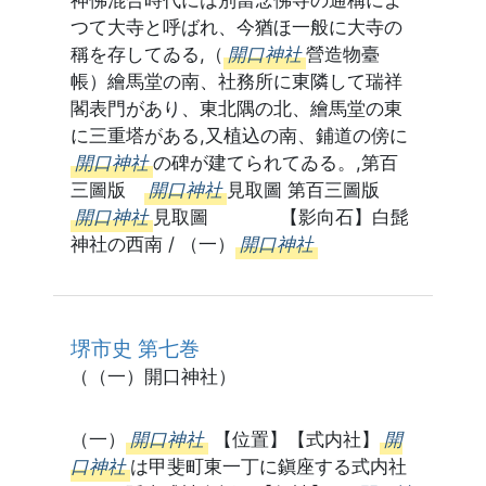
神佛混合時代には別當念佛寺の通稱によ
つて大寺と呼ばれ、今猶ほ一般に大寺の
稱を存してゐる,（
開口神社
營造物臺
帳）繪馬堂の南、社務所に東隣して瑞祥
閣表門があり、東北隅の北、繪馬堂の東
に三重塔がある,又植込の南、鋪道の傍に
開口神社
の碑が建てられてゐる。,第百
三圖版
開口神社
見取圖 第百三圖版
開口神社
見取圖 【影向石】白髭
神社の西南 / （一）
開口神社
堺市史 第七巻
（（一）開口神社）
（一）
開口神社
【位置】【式内社】
開
口神社
は甲斐町東一丁に鎭座する式内社