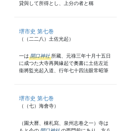
貸與して所得とし、上分の者と稱
堺市史 第七巻
（（二二八）土佐光起）
一は
開口神社
所藏、元祿三年十月十五日
に成つた大寺再興緣起で奧書に土佐左近
衞將監光起入道、行年七十四法眼常昭筆
堺市史 第七巻
（（七）海會寺）
（園大曆、棟札寫、泉州志卷之一）寺は
もと今の
開口神社
の西門前にあり、方八