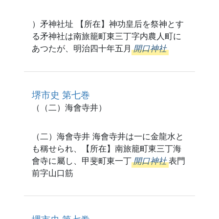
）矛神社址 【所在】神功皇后を祭神とす
る矛神社は南旅籠町東三丁字内農人町に
あつたが、明治四十年五月
開口神社
堺市史 第七巻
（（二）海會寺井）
（二）海會寺井 海會寺井は一に金龍水と
も稱せられ、【所在】南旅籠町東三丁海
會寺に屬し、甲斐町東一丁
開口神社
表門
前字山口筋