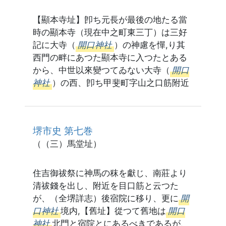
【顯本寺址】卽ち元長が最後の地たる當
時の顯本寺（現在中之町東三丁）は三好
記に大寺（
開口神社
）の神慮を憚,り其
西門の畔にあつた顯本寺に入つたとある
から、中世以來變つてゐない大寺（
開口
神社
）の西、卽ち甲斐町字山之口筋附近
堺市史 第七巻
（（三）馬堂址）
住吉御祓祭に神馬の秣を獻じ、南莊より
清祓錢を出し、附近を目口筋と云つた
が、（全堺詳志）後宿院に移り、更に
開
口神社
境内,【舊址】從つて舊地は
開口
神社
北門と宿院とにあるべきであるが、