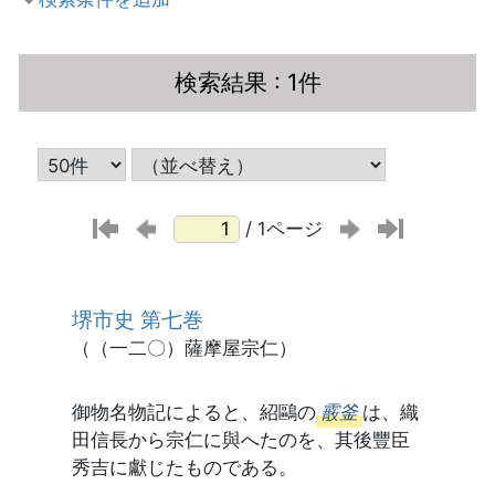
検索結果
: 1件
/ 1ページ
堺市史 第七巻
（（一二〇）薩摩屋宗仁）
御物名物記によると、紹鷗の
霰釜
は、織
田信長から宗仁に與へたのを、其後豐臣
秀吉に獻じたものである。