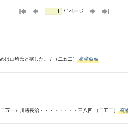
/ 1ページ
めは山崎氏と稱した。 / （二五二）
高瀧似仙
（二五一）川邊長治・・・・・・・・三八四 （二五二）
高