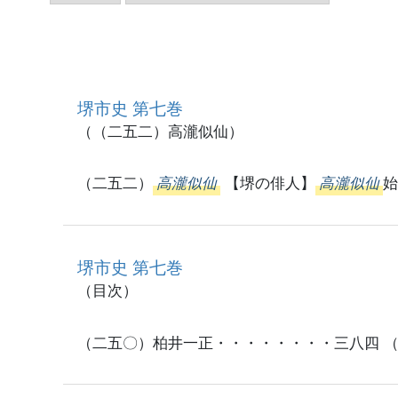
堺市史 第七巻
（（二五二）高瀧似仙）
（二五二）
高瀧似仙
【堺の俳人】
高瀧似仙
始
堺市史 第七巻
（目次）
（二五〇）柏井一正・・・・・・・・三八四 