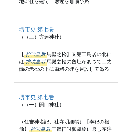
地に社を建てゝ附近を雛橫小路
堺市史 第七巻
（（三）方違神社）
【
神功皇后
馬繫之松】又第二鳥居の北に
は
神功皇后
馬繫之松の舊址があつて二丈
餘の老松の下に由緖の碑を建設してゐる
堺市史 第七巻
（（一）開口神社）
（住吉神名記、社寺明細帳）【奉祀の根
源】
神功皇后
三韓征討御凱旋に際し茅渟