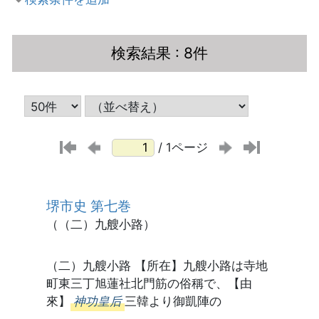
検索結果
: 8件
/ 1ページ
堺市史 第七巻
（（二）九艘小路）
（二）九艘小路 【所在】九艘小路は寺地
町東三丁旭蓮社北門筋の俗稱で、【由
來】
神功皇后
三韓より御凱陣の