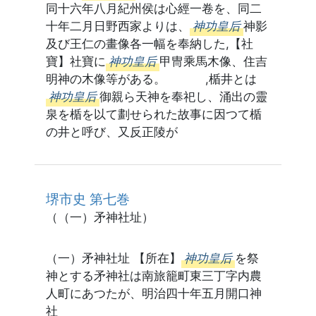
同十六年八月紀州侯は心經一卷を、同二
十年二月日野西家よりは、
神功皇后
神影
及び王仁の畫像各一幅を奉納した,【社
寶】社寶に
神功皇后
甲冑乘馬木像、住吉
明神の木像等がある。 ,楯井とは
神功皇后
御親ら天神を奉祀し、涌出の靈
泉を楯を以て劃せられた故事に因つて楯
の井と呼び、又反正陵が
堺市史 第七巻
（（一）矛神社址）
（一）矛神社址 【所在】
神功皇后
を祭
神とする矛神社は南旅籠町東三丁字内農
人町にあつたが、明治四十年五月開口神
社