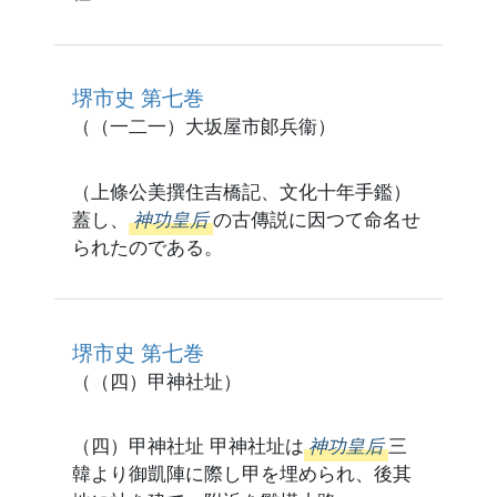
堺市史 第七巻
（（一二一）大坂屋市郞兵衞）
（上條公美撰住吉橋記、文化十年手鑑）
蓋し、
神功皇后
の古傳説に因つて命名せ
られたのである。
堺市史 第七巻
（（四）甲神社址）
（四）甲神社址 甲神社址は
神功皇后
三
韓より御凱陣に際し甲を埋められ、後其