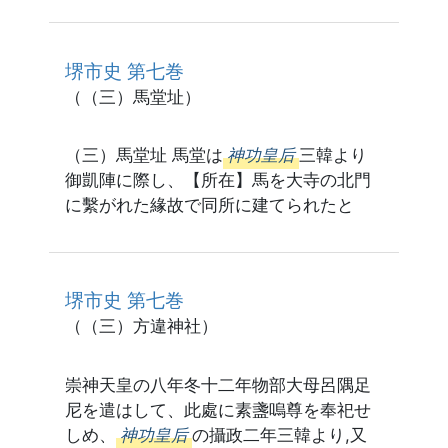
堺市史 第七巻
（（三）馬堂址）
（三）馬堂址 馬堂は
神功皇后
三韓より
御凱陣に際し、【所在】馬を大寺の北門
に繫がれた緣故で同所に建てられたと
堺市史 第七巻
（（三）方違神社）
崇神天皇の八年冬十二年物部大母呂隅足
尼を遣はして、此處に素盞嗚尊を奉祀せ
しめ、
神功皇后
の攝政二年三韓より,又