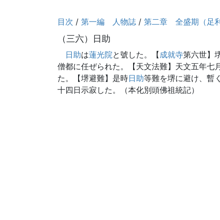
目次
/
第一編 人物誌
/
第二章 全盛期（足
（三六）日助
日助
は
蓮光院
と號した。【
成就寺
第六世】
僧都に任ぜられた。【天文法難】天文五年七
た。【堺避難】是時
日助
等難を堺に避け、暫
十四日示寂した。（本化別頭佛祖統記）