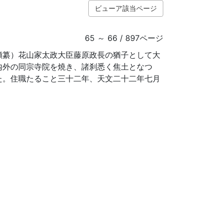
ビューア該当ページ
65 ～ 66 / 897ページ
類纂）花山家太政大臣藤原政長の猶子として大
内外の同宗寺院を燒き、諸刹悉く焦土となつ
た。住職たること三十二年、天文二十二年七月