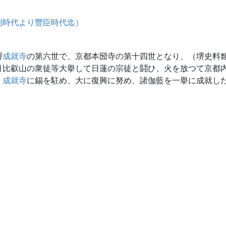
利時代より豐臣時代迄）
堺
成就寺
の第六世で、京都本圀寺の第十四世となり、（堺史料
月比叡山の衆徒等大擧して日蓮の宗徒と鬪ひ、火を放つて京都
く
成就寺
に錫を駐め、大に復興に努め、諸伽藍を一擧に成就し