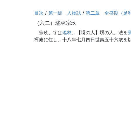
目次
/
第一編 人物誌
/
第二章 全盛期（足
（六二）瑤林宗玖
宗玖、字は
瑤林
、【堺の人】堺の人。法を
禪庵に住し、十八年七月四日世壽五十六歳を