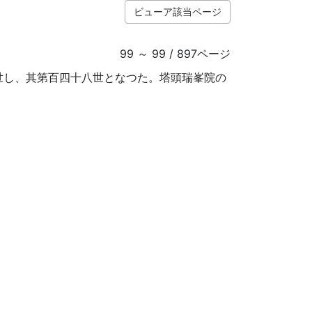
ビューア該当ページ
99 ～ 99 / 897ページ
世し、其第百四十八世となつた。塔頭瑞峯院の