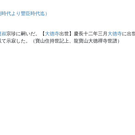
利時代より豐臣時代迄）
寶叔
宗珍に嗣いだ。【
大德寺
出世】慶長十二年三月
大德寺
に出
以て示寂した。（寶山住持世記上、龍寶山大德禪寺世譜）