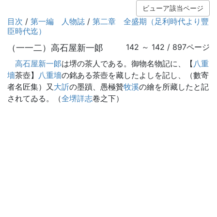
ビューア該当ページ
目次
/
第一編 人物誌
/
第二章 全盛期（足利時代より豐
臣時代迄）
（一一二）高石屋新一郞
142 ～ 142 / 897ページ
高石屋新一郞
は堺の茶人である。御物名物記に、【
八重
墻
茶壺】
八重墻
の銘ある茶壺を藏したよしを記し、（數寄
者名匠集）又
大訢
の墨蹟、愚極贊
牧溪
の繪を所藏したと記
されてゐる。（
全堺詳志
卷之下）