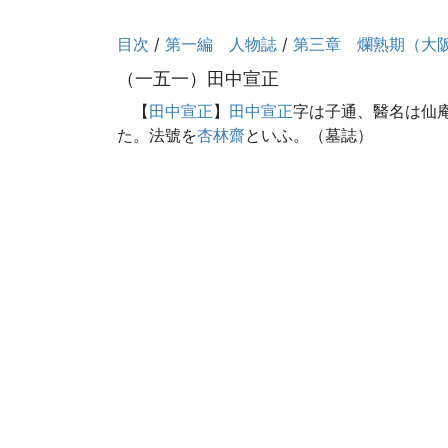
目次
/
第一編 人物誌
/
第三章 爛熟期（大
（一五一）田中宣正
【
田中宣正
】
田中宣正
字は子通、醫名は仙
た。法號を
杏林齋
といふ。（墓誌）