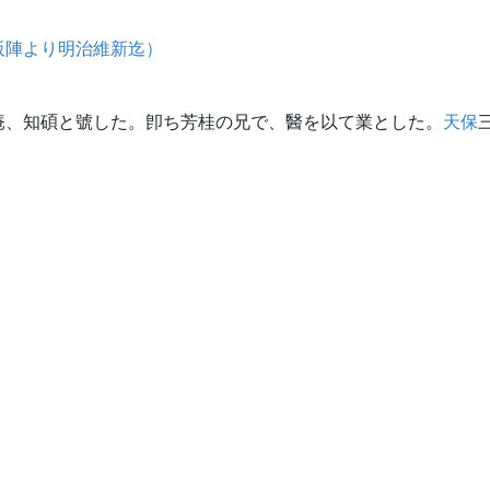
阪陣より明治維新迄）
庵、知碩と號した。卽ち芳桂の兄で、醫を以て業とした。
天保