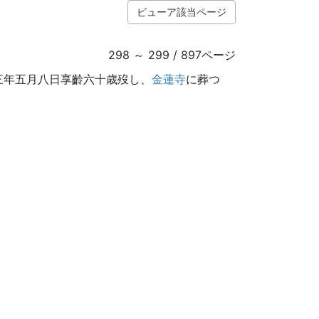
ビューア該当ページ
298 ～ 299 / 897ページ
三年五月八日享齡六十歳歿し、
金蓮寺
に葬つ