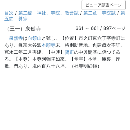
ビューア該当ページ
目次
/
第二編 神社、寺院、教會誌
/
第二章 寺院誌
/
第
五節 眞宗
（三一）泉然寺
661 ～ 661 / 897ページ
泉然寺
は
向領山
と號し、【位置】市之町東六丁字寺町に
あり、眞宗大谷派
本願寺
末、格別助音地。創建歳次不詳。
寬永二年二月再建。【中興】
賢正
の中興開基に係つてゐ
る。【本尊】本尊阿彌陀如來。【堂宇】本堂、庫裏、座
敷、門あり、境内百八十八坪。（社寺明細帳）