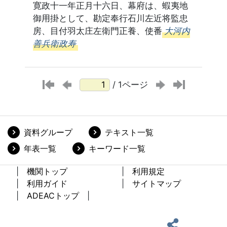
寛政十一年正月十六日、幕府は、蝦夷地
御用掛として、勘定奉行石川左近将監忠
房、目付羽太庄左衛門正養、使番
大河内
善兵衛政寿
/ 1ページ
資料グループ
テキスト一覧
年表一覧
キーワード一覧
機関トップ
利用規定
利用ガイド
サイトマップ
ADEACトップ