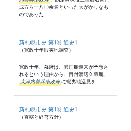
成方ら一八〇余名といった大がかりなも
のであった
新札幌市史 第1巻 通史1
（寛政十年蝦夷地調査）
寛政十年、幕府は、異国船渡来が予想さ
れるという理由から、目付渡辺久蔵胤、
大河内善兵衛政寿
に蝦夷地巡見を
新札幌市史 第1巻 通史1
（直轄と経営方針）