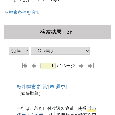
検索条件を追加
検索結果
: 3件
/ 1ページ
新札幌市史 第1巻 通史1
（武藤勘蔵）
一行は、幕府目付渡辺久蔵胤、使番
大河
内善兵衛政寿
、勘定吟味役三橋藤右衛門