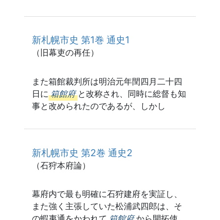
新札幌市史 第1巻 通史1
（旧幕吏の再任）
また箱館裁判所は明治元年閏四月二十四
日に
箱館府
と改称され、同時に総督も知
事と改められたのであるが、しかし
新札幌市史 第2巻 通史2
（石狩本府論）
幕府内で最も明確に石狩建府を実証し、
また強く主張していた松浦武四郎は、そ
の蝦夷通をかわれて
箱館府
から開拓使