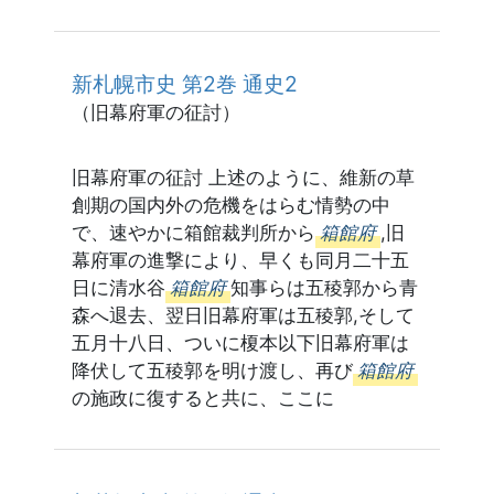
新札幌市史 第2巻 通史2
（旧幕府軍の征討）
旧幕府軍の征討 上述のように、維新の草
創期の国内外の危機をはらむ情勢の中
で、速やかに箱館裁判所から
箱館府
,旧
幕府軍の進撃により、早くも同月二十五
日に清水谷
箱館府
知事らは五稜郭から青
森へ退去、翌日旧幕府軍は五稜郭,そして
五月十八日、ついに榎本以下旧幕府軍は
降伏して五稜郭を明け渡し、再び
箱館府
の施政に復すると共に、ここに