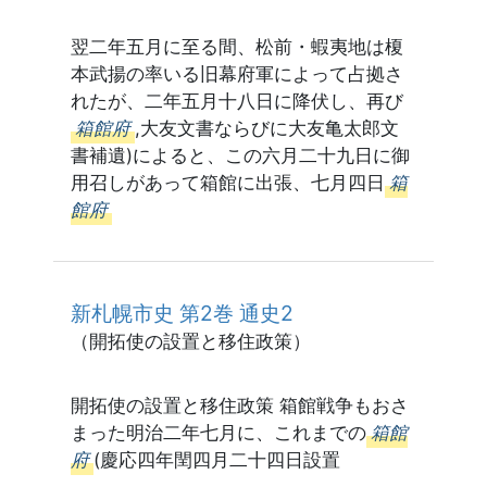
翌二年五月に至る間、松前・蝦夷地は榎
本武揚の率いる旧幕府軍によって占拠さ
れたが、二年五月十八日に降伏し、再び
箱館府
,大友文書ならびに大友亀太郎文
書補遺)によると、この六月二十九日に御
用召しがあって箱館に出張、七月四日
箱
館府
新札幌市史 第2巻 通史2
（開拓使の設置と移住政策）
開拓使の設置と移住政策 箱館戦争もおさ
まった明治二年七月に、これまでの
箱館
府
(慶応四年閏四月二十四日設置