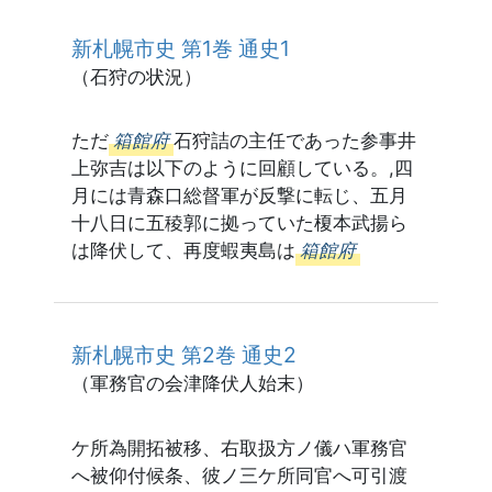
新札幌市史 第1巻 通史1
（石狩の状況）
ただ
箱館府
石狩詰の主任であった参事井
上弥吉は以下のように回顧している。,四
月には青森口総督軍が反撃に転じ、五月
十八日に五稜郭に拠っていた榎本武揚ら
は降伏して、再度蝦夷島は
箱館府
新札幌市史 第2巻 通史2
（軍務官の会津降伏人始末）
ケ所為開拓被移、右取扱方ノ儀ハ軍務官
へ被仰付候条、彼ノ三ケ所同官へ可引渡