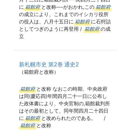
に
箱館府
と改称──がおかれ,この
箱館府
の成立により、これまでのイシカリ役所
の役人は、八月十五日に
箱館府
に石狩詰
としてつぎのように再登用 /
箱館府
の成
立
新札幌市史 第2巻 通史2
（箱館府と改称）
箱館府
と改称 なおこの時期、中央政府
は同(慶応四)年閏四月二十一日に公布し
た政体書により、中央官制の,箱館裁判所
はその最初として、同年閏四月二十四日
に
箱館府
と改められたのである。 /
箱館府
と改称