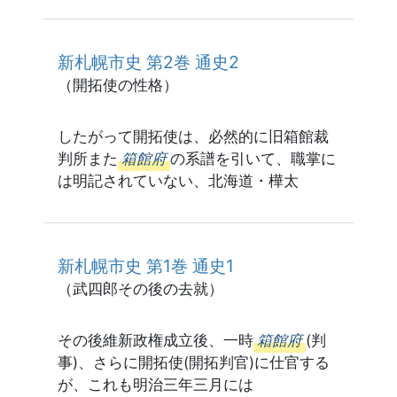
新札幌市史 第2巻 通史2
（開拓使の性格）
したがって開拓使は、必然的に旧箱館裁
判所また
箱館府
の系譜を引いて、職掌に
は明記されていない、北海道・樺太
新札幌市史 第1巻 通史1
（武四郎その後の去就）
その後維新政権成立後、一時
箱館府
(判
事)、さらに開拓使(開拓判官)に仕官する
が、これも明治三年三月には