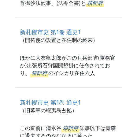
旨御沙汰候事」(法令全書)と
箱館府
新札幌市史 第1巻 通史1
（開拓使の設置と在住制の終末）
ほかに大友亀太郎がこの月兵部省(軍務官
か)出張所石狩国開墾掛に任命されてお
り、
箱館府
のイシカリ在住六人
新札幌市史 第1巻 通史1
（旧幕軍の蝦夷島占拠）
この直前に清水谷
箱館府
知事以下は青森
に退去するのやむなきに至った。