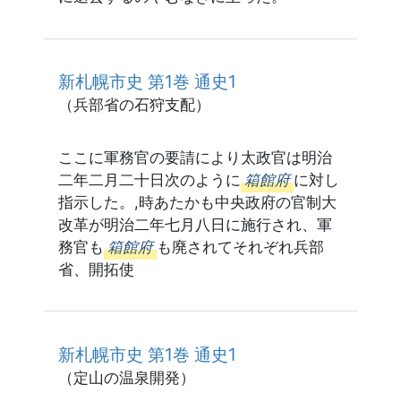
新札幌市史 第1巻 通史1
（兵部省の石狩支配）
ここに軍務官の要請により太政官は明治
二年二月二十日次のように
箱館府
に対し
指示した。,時あたかも中央政府の官制大
改革が明治二年七月八日に施行され、軍
務官も
箱館府
も廃されてそれぞれ兵部
省、開拓使
新札幌市史 第1巻 通史1
（定山の温泉開発）