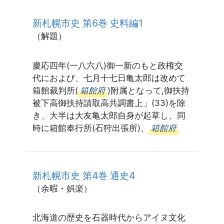
新札幌市史 第6巻 史料編1
（解題）
慶応四年(一八六八)御一新のもと政権交
代におよび、七月十七日亀太郎は改めて
箱館裁判所(
箱館府
)附属となって,御扶持
被下高御扶持請取高共調書上」(33)を除
き、大半は大友亀太郎自身が起草し、同
時に箱館奉行所(石狩出張所)、
箱館府
新札幌市史 第4巻 通史4
（余暇・娯楽）
北海道の歴史を石器時代からアイヌ文化