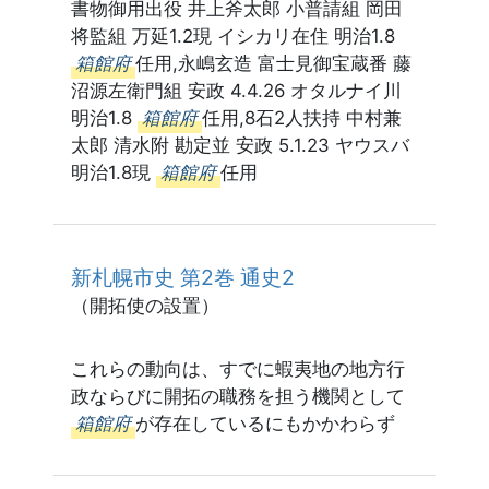
書物御用出役 井上斧太郎 小普請組 岡田
将監組 万延1.2現 イシカリ在住 明治1.8
箱館府
任用,永嶋玄造 富士見御宝蔵番 藤
沼源左衛門組 安政 4.4.26 オタルナイ川
明治1.8
箱館府
任用,8石2人扶持 中村兼
太郎 清水附 勘定並 安政 5.1.23 ヤウスバ
明治1.8現
箱館府
任用
新札幌市史 第2巻 通史2
（開拓使の設置）
これらの動向は、すでに蝦夷地の地方行
政ならびに開拓の職務を担う機関として
箱館府
が存在しているにもかかわらず