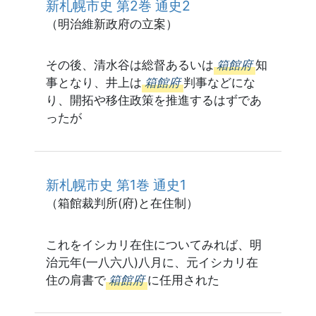
新札幌市史 第2巻 通史2
（明治維新政府の立案）
その後、清水谷は総督あるいは
箱館府
知
事となり、井上は
箱館府
判事などにな
り、開拓や移住政策を推進するはずであ
ったが
新札幌市史 第1巻 通史1
（箱館裁判所(府)と在住制）
これをイシカリ在住についてみれば、明
治元年(一八六八)八月に、元イシカリ在
住の肩書で
箱館府
に任用された