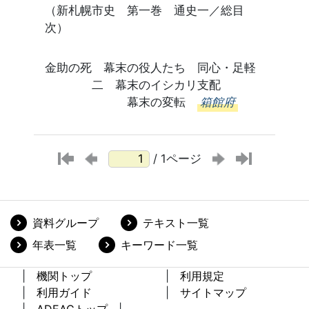
（新札幌市史 第一巻 通史一／総目
次）
金助の死 幕末の役人たち 同心・足軽
二 幕末のイシカリ支配
幕末の変転
箱館府
/ 1ページ
資料グループ
テキスト一覧
年表一覧
キーワード一覧
機関トップ
利用規定
利用ガイド
サイトマップ