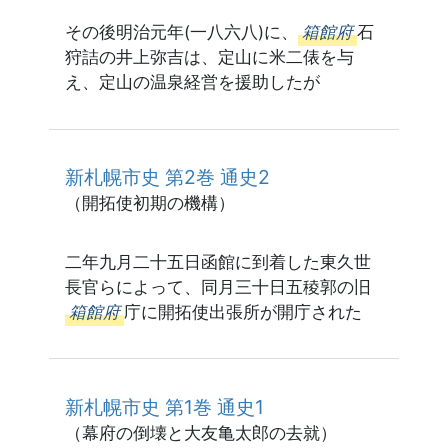
その後明治元年(一八六八)に、
箱館府
石
狩詰の井上弥吉は、定山に米二俵を与
え、定山の温泉経営を援助したが
新札幌市史 第2巻 通史2
（開拓使初期の機構）
二年九月二十五日函館に到着した東久世
長官らによって、同月三十日五稜郭の旧
箱館府
庁に開拓使出張所が開庁された
新札幌市史 第1巻 通史1
（幕府の倒壊と大友亀太郎の去就）