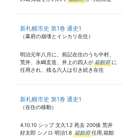
新札幌市史 第1巻 通史1
（幕府の崩壊とイシカリ在住）
明治元年八月に、前記在住のうち中村、
荒井、永嶋玄造、井上の四人が
箱館府
に
任用され、残る六人は引き続き在住
新札幌市史 第1巻 通史1
（在住の移動）
4.10.10 シップ 文久1.2 死去 200俵 荒井
好太郎 シノロ 明治1.8
箱館府
任用,箱館