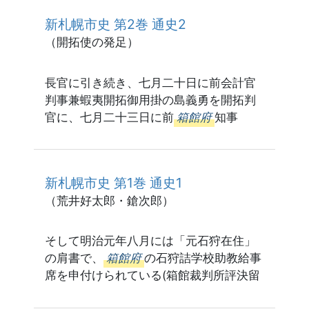
新札幌市史 第2巻 通史2
（開拓使の発足）
長官に引き続き、七月二十日に前会計官
判事兼蝦夷開拓御用掛の島義勇を開拓判
官に、七月二十三日に前
箱館府
知事
新札幌市史 第1巻 通史1
（荒井好太郎・鎗次郎）
そして明治元年八月には「元石狩在住」
の肩書で、
箱館府
の石狩詰学校助教給事
席を申付けられている(箱館裁判所評決留