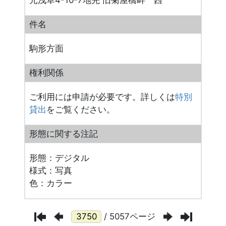
元浅草4-10-7地先 旧菊屋橋畔 西
件名
駒形方面
権利関係
ご利用には申請が必要です。詳しくは
特別
貸出
をご覧ください。
形態に関する注記
形態：デジタル
様式：写真
色：カラー
/ 5057ページ