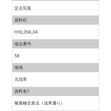
定点写真
資料ID
H18_058_04
地点番号
58
地域
元浅草
資料名1
菊屋橋交差点（浅草通り）