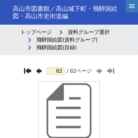
高山市図書館／高山城下町・飛騨国絵
図・高山市史街道編
トップページ
資料グループ選択
飛騨国絵図(資料グループ)
飛騨国絵図(目録)
/ 62ページ