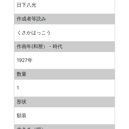
日下八光
作成者等読み
くさかはっこう
作画年(和暦）・時代
1927年
数量
1
形状
額装