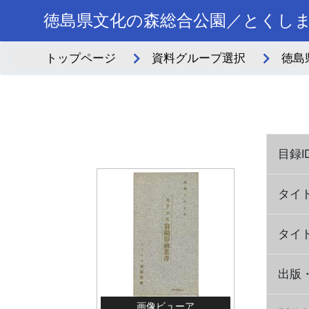
徳島県文化の森総合公園／とくし
トップページ
資料グループ選択
徳島
目録I
タイ
タイ
出版
画像ビューア