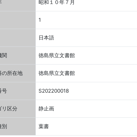
年
昭和１０年７月
1
日本語
機関
徳島県立文書館
料の所在地
徳島県立文書館
番号
S202200018
ゴリ区分
静止画
種別
葉書