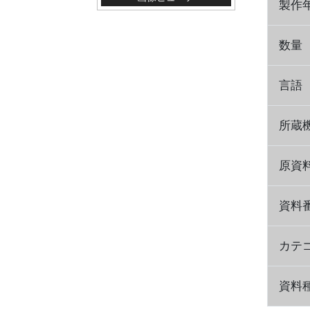
製作
数量
言語
所蔵
原資
資料
カテ
資料