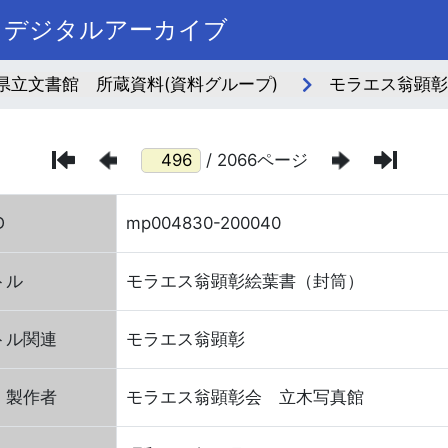
まデジタルアーカイブ
県立文書館 所蔵資料(資料グループ)
モラエス翁顕彰
/ 2066ページ
D
mp004830-200040
トル
モラエス翁顕彰絵葉書（封筒）
トル関連
モラエス翁顕彰
・製作者
モラエス翁顕彰会 立木写真館