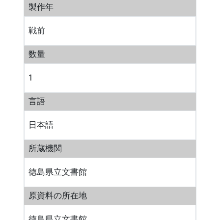
製作年
戦前
数量
1
言語
日本語
所蔵機関
徳島県立文書館
原資料の所在地
徳島県立文書館