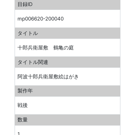
目録ID
mp006620-200040
タイトル
十郎兵衛屋敷 鶴亀の庭
タイトル関連
阿波十郎兵衛屋敷絵はがき
製作年
戦後
数量
1