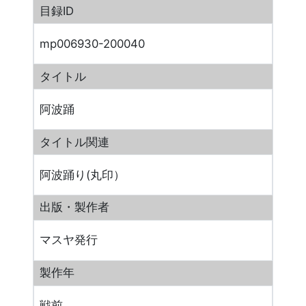
目録ID
mp006930-200040
タイトル
阿波踊
タイトル関連
阿波踊り(丸印）
出版・製作者
マスヤ発行
製作年
戦前