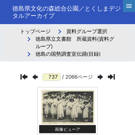
徳島県文化の森総合公園／とくしまデジ
タルアーカイブ
トップページ
資料グループ選択
徳島県立文書館 所蔵資料(資料グ
ループ)
徳島の国勢調査宣伝踊(目録)
/ 2066ページ
画像ビューア