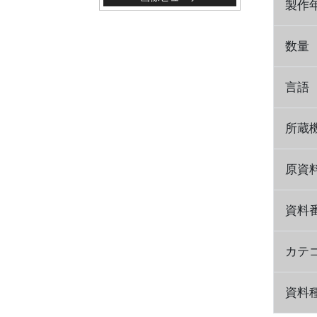
製作
数量
言語
所蔵
原資
資料
カテ
資料