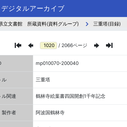
まデジタルアーカイブ
県立文書館 所蔵資料(資料グループ)
三重塔(目録)
/ 2066ページ
D
mp010070-200040
トル
三重塔
トル関連
鶴林寺絵葉書四国開創1千年記念
・製作者
阿波国鶴林寺