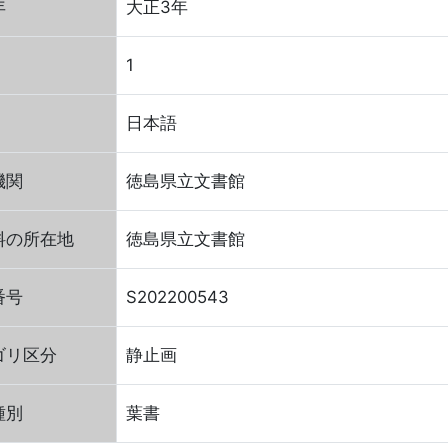
年
大正3年
1
日本語
機関
徳島県立文書館
料の所在地
徳島県立文書館
番号
S202200543
ゴリ区分
静止画
種別
葉書