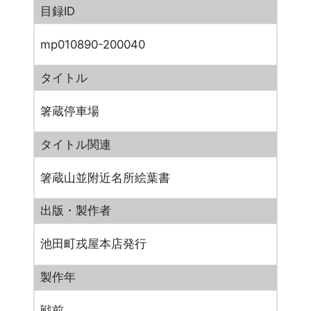
目録ID
mp010890-200040
タイトル
箸蔵停車場
タイトル関連
箸蔵山並附近名所絵葉書
出版・製作者
池田町戎屋本店発行
製作年
戦前