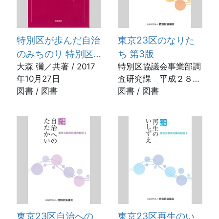
特別区が歩んだ自治
東京23区のなりた
のみちのり 特別区
ち 第3版
制度の70年を振り
大森 彌／共著 / 2017
特別区協議会事業部調
年10月27日
査研究課 平成２８年
返る
図書 / 図書
度東京大都市地域の物
図書 / 図書
語プロジェクトチーム
／編 / 2022年12月
東京23区自治への
東京23区再生のい