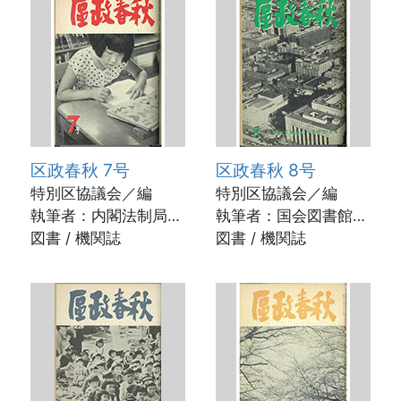
区政春秋 7号
区政春秋 8号
特別区協議会／編
特別区協議会／編
執筆者：内閣法制局参
執筆者：国会図書館専
事官 岸 昌ほか /
図書 / 機関誌
門調査員 佐藤達夫ほ
図書 / 機関誌
1956年10月
か / 1957年5月