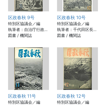
区政春秋 9号
区政春秋 10号
特別区協議会／編
特別区協議会／編
執筆者：自治庁行政局
執筆者：千代田区長
行政課長 降矢敬義ほ
図書 / 機関誌
村瀬 清ほか / 1958年
図書 / 機関誌
か / 1957年12月
5月
区政春秋 11号
区政春秋 12号
特別区協議会／編
特別区協議会／編