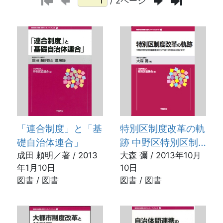
/ 2ページ
「連合制度」と「基
特別区制度改革の軌
礎自治体連合」
跡 中野区特別区制
成田 頼明／著 / 2013
度調査会から平成10
大森 彌 / 2013年10月
年1月10日
10日
年自治法改正まで
図書 / 図書
図書 / 図書