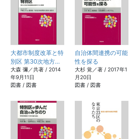
大都市制度改革と特
自治体間連携の可能
別区 第30次地方制
性を探る
度調査会答申からの
大森 彌／共著 / 2014
大杉 覚／著 / 2017年1
年9月11日
月20日
展望
図書 / 図書
図書 / 図書