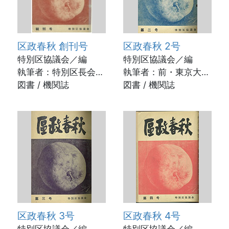
区政春秋 創刊号
区政春秋 2号
特別区協議会／編
特別区協議会／編
執筆者：特別区長会々
執筆者：前・東京大学
長 目黒区長 廣瀬俊
図書 / 機関誌
法学部教授 杉並図書
図書 / 機関誌
吉ほか / 1953年11月
館長兼公民館長 安
井 郁ほか / 1954年2
月
区政春秋 3号
区政春秋 4号
特別区協議会／編
特別区協議会／編