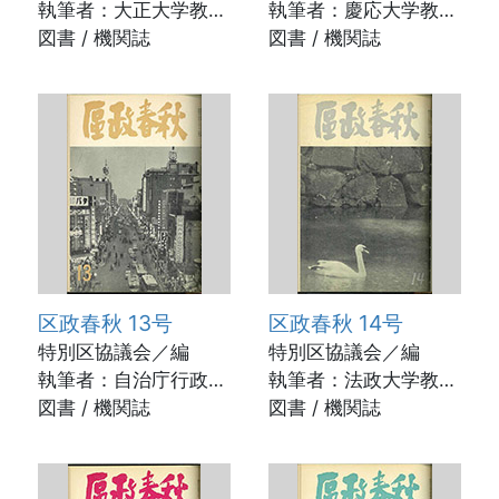
執筆者：大正大学教
執筆者：慶応大学教
授 今井時郎ほか /
図書 / 機関誌
授 中鉢正美ほか /
図書 / 機関誌
1958年11月
1959年5月
区政春秋 13号
区政春秋 14号
特別区協議会／編
特別区協議会／編
執筆者：自治庁行政局
執筆者：法政大学教
長 藤井貞夫ほか /
図書 / 機関誌
授 永田一郎ほか /
図書 / 機関誌
1959年12月
1960年5月