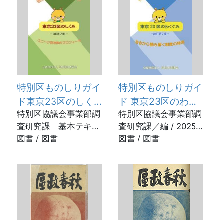
特別区ものしりガイ
特別区ものしりガイ
ド東京23区のしく
ド 東京23区のわく
み ユニーク自治体
特別区協議会事業部調
ぐみ 法令から読み
特別区協議会事業部調
査研究課 基本テキス
査研究課／編 / 2025
のプロフィール 改
解く制度の特例 改
トプロジェクトチーム
図書 / 図書
年12月
図書 / 図書
訂第7版
訂第7版
/ 2026年3月