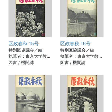
区政春秋 15号
区政春秋 16号
特別区協議会／編
特別区協議会／編
執筆者：東京大学教
執筆者：東京大学教
授 勝田守一ほか /
図書 / 機関誌
授 宗像誠也ほか /
図書 / 機関誌
1960年12月
1961年7月