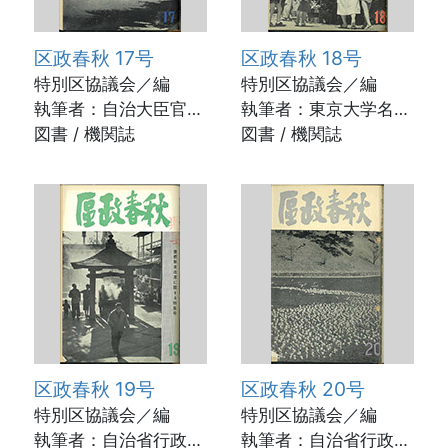
区政春秋 17号
区政春秋 18号
特別区協議会／編
特別区協議会／編
執筆者：自治大臣官房
執筆者：東京大学名誉
調査官 大塚惟謙ほか
図書 / 機関誌
教授 杉村章三郎ほか
図書 / 機関誌
/ 1961年12月
/ 1962年6月
区政春秋 19号
区政春秋 20号
特別区協議会／編
特別区協議会／編
執筆者：自治省行政課
執筆者：自治省行政局