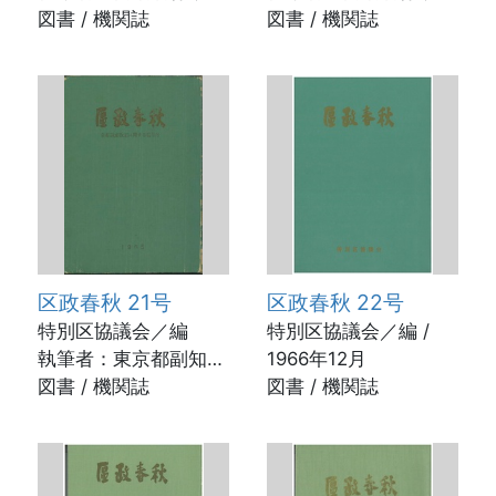
長補佐 乗富光義ほか
図書 / 機関誌
長 佐久間 彊ほか /
図書 / 機関誌
/ 1962年12月
1963年8月
区政春秋 21号
区政春秋 22号
特別区協議会／編
特別区協議会／編 /
執筆者：東京都副知
1966年12月
事 鈴木俊一ほか /
図書 / 機関誌
図書 / 機関誌
1965年11月