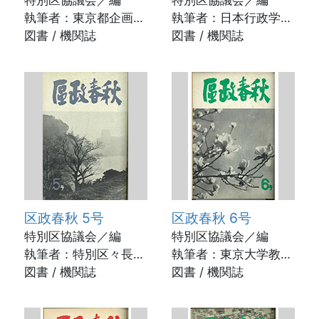
執筆者：東京都企画部
執筆者：日本行政学会
長 原口一次ほか /
図書 / 機関誌
理事 専修大学教授
図書 / 機関誌
1954年6月
国井成一ほか / 1954
年10月
区政春秋 5号
区政春秋 6号
特別区協議会／編
特別区協議会／編
執筆者：特別区々長
執筆者：東京大学教
会々長 大田区長 代
図書 / 機関誌
授 杉村章三郎ほか /
図書 / 機関誌
田朝義ほか / 1956年1
1956年1月
月