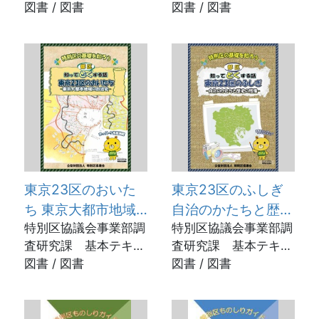
図書 / 図書
図書 / 図書
東京23区のおいた
東京23区のふしぎ
ち 東京大都市地域
自治のかたちと歴史
の自治史 第9版
特別区協議会事業部調
の残像 第12版
特別区協議会事業部調
査研究課 基本テキス
査研究課 基本テキス
トプロジェクトチーム
図書 / 図書
トプロジェクト／編 /
図書 / 図書
／編 / 2023年12月
2024年7月