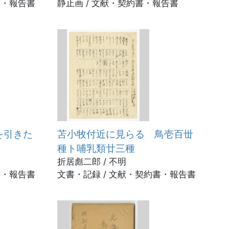
書・報告書
静止画 / 文献・契約書・報告書
を引きた
苫小牧付近に見らるゝ鳥壱百丗
種ト哺乳類廿三種
折居彪二郎 / 不明
書・報告書
文書・記録 / 文献・契約書・報告書