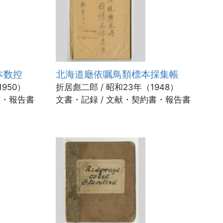
本数控
北海道廰依嘱鳥類標本採集帳
1950）
折居彪二郎 / 昭和23年（1948）
書・報告書
文書・記録 / 文献・契約書・報告書