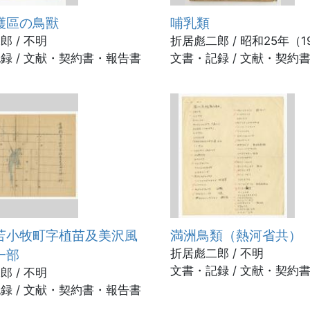
護區の鳥獸
哺乳類
郎 / 不明
折居彪二郎 / 昭和25年（1
録 / 文献・契約書・報告書
文書・記録 / 文献・契約
苫小牧町字植苗及美沢風
満洲鳥類（熱河省共）
一部
折居彪二郎 / 不明
文書・記録 / 文献・契約
郎 / 不明
録 / 文献・契約書・報告書