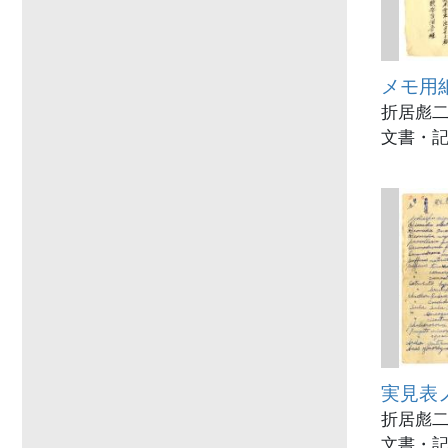
メモ用紙
折居彪二
文書・記
実見表
折居彪二
文書・記