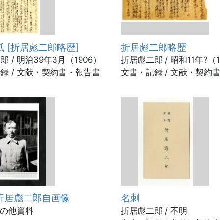
 [折居彪二郎略歴]
折居彪二郎略歴
 / 明治39年3月（1906）
折居彪二郎 / 昭和11年?（1
録 / 文献・契約書・報告書
文書・記録 / 文献・契約
折居彪二郎自画像
名刺
 その他資料
折居彪二郎 / 不明