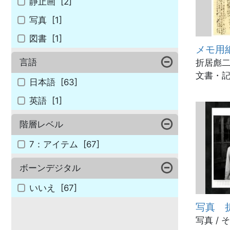
静止画
[2]
写真
[1]
図書
[1]
メモ用紙
言語
折居彪二郎
文書・記
日本語
[63]
英語
[1]
階層レベル
7：アイテム
[67]
ボーンデジタル
いいえ
[67]
写真 
写真 /