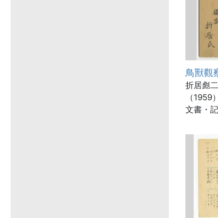
鳥獸觀
折居彪二
（1959
文書・記