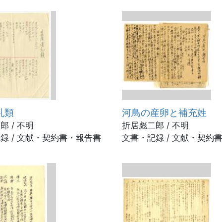
乳類
河鳥の産卵と補充姓
郎 / 不明
折居彪二郎 / 不明
録 / 文献・契約書・報告書
文書・記録 / 文献・契約