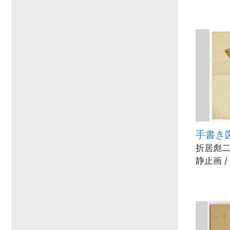
手書き
折居彪二
静止画 