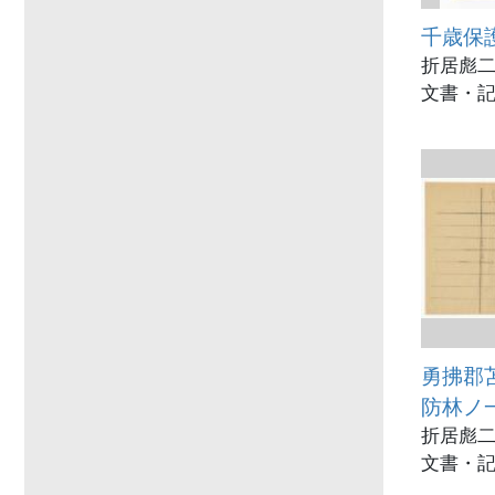
千歳保
折居彪二
文書・記
勇拂郡
防林ノ
折居彪二
文書・記