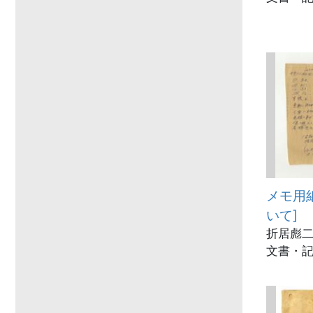
メモ用
いて]
折居彪二郎
文書・記