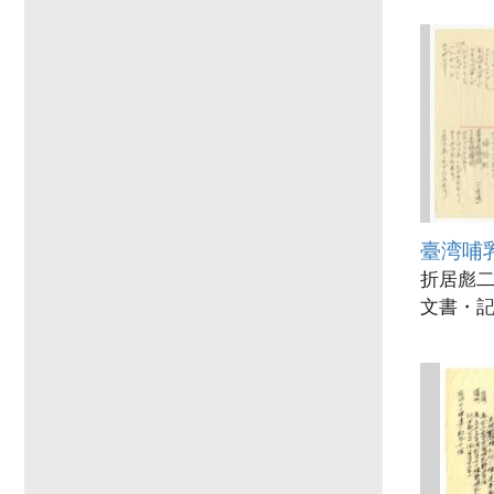
臺湾哺
折居彪二
文書・記