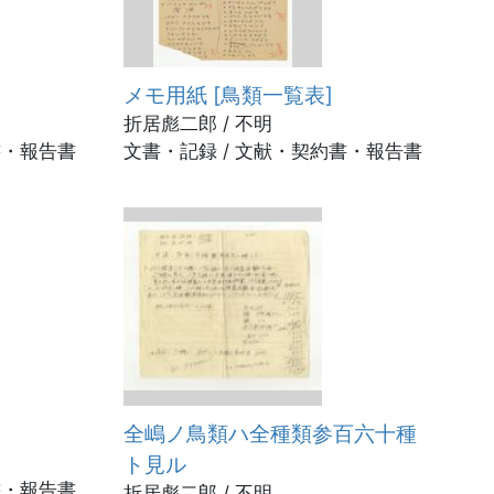
メモ用紙 [鳥類一覧表]
折居彪二郎 / 不明
書・報告書
文書・記録 / 文献・契約書・報告書
全嶋ノ鳥類ハ全種類参百六十種
ト見ル
書・報告書
折居彪二郎 / 不明