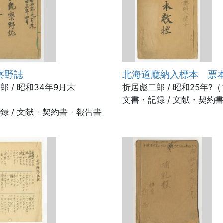
察野誌
北海道廰納入標本 票
郎 / 昭和34年9月末
折居彪二郎 / 昭和25年?（
）
文書・記録 / 文献・契約
録 / 文献・契約書・報告書