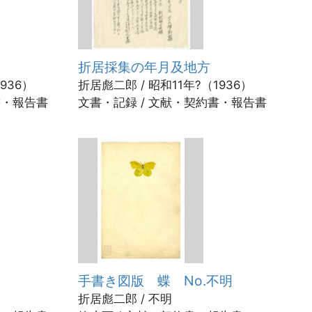
折居採集の年月及地方
936）
折居彪二郎 / 昭和11年?（1936）
書・報告書
文書・記録 / 文献・契約書・報告書
手書き図版 蝶 No.不明
折居彪二郎 / 不明