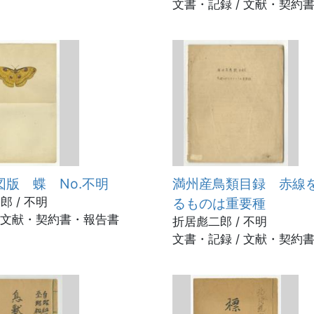
文書・記録 / 文献・契約
図版 蝶 No.不明
満州産鳥類目録 赤線
郎 / 不明
るものは重要種
/ 文献・契約書・報告書
折居彪二郎 / 不明
文書・記録 / 文献・契約