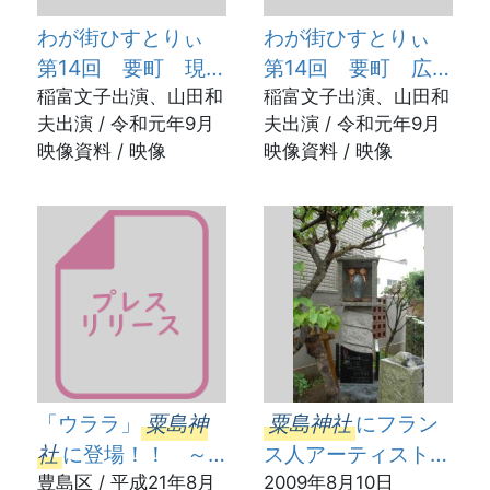
わが街ひすとりぃ
わが街ひすとりぃ
第14回 要町 現地
第14回 要町 広報
ロケ編
稲富文子出演、山田和
番組インタビュー編
稲富文子出演、山田和
夫出演 / 令和元年9月
夫出演 / 令和元年9月
映像資料 / 映像
映像資料 / 映像
「ウララ」
粟島神
粟島神社
にフラン
社
に登場！！ ～
ス人アーティストデ
ふくろうの路の梟像
豊島区 / 平成21年8月
ザインの「ふくろう
2009年8月10日