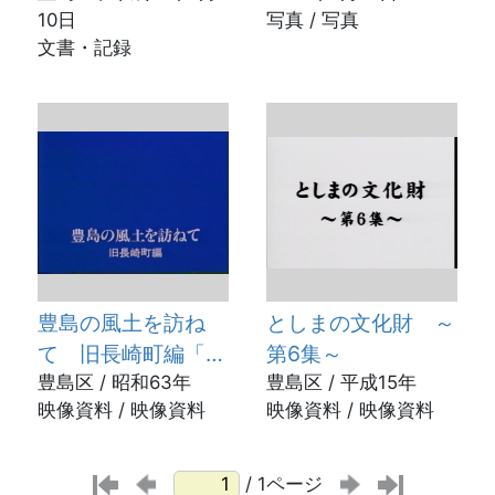
10日
写真 / 写真
建立～
の路の梟像(21号)」
文書・記録
建立
豊島の風土を訪ね
としまの文化財 ～
て 旧長崎町編「風
第6集～
薫る里」
豊島区 / 昭和63年
豊島区 / 平成15年
映像資料 / 映像資料
映像資料 / 映像資料
/ 1ページ