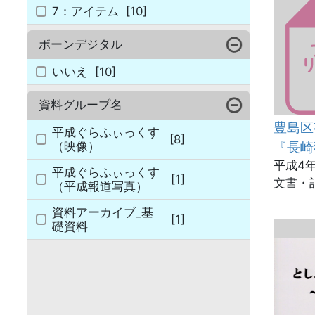
7：アイテム
[10]
ボーンデジタル
いいえ
[10]
資料グループ名
豊島
平成ぐらふぃっくす
[8]
『長崎
（映像）
平成4年
平成ぐらふぃっくす
[1]
文書・
（平成報道写真）
資料アーカイブ_基
[1]
礎資料