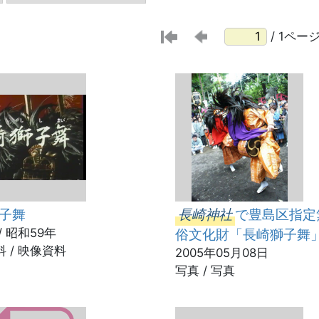
/ 1ペー
子舞
長崎神社
で豊島区指定
/ 昭和59年
俗文化財「長崎獅子舞
 / 映像資料
2005年05月08日
写真 / 写真