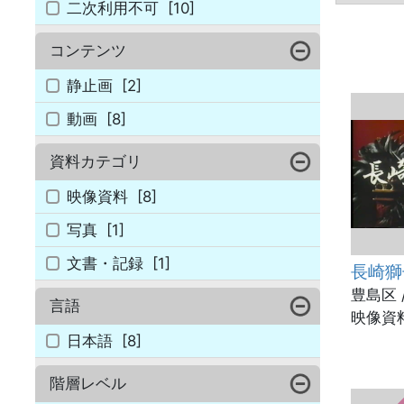
二次利用不可
[10]
コンテンツ
静止画
[2]
動画
[8]
資料カテゴリ
映像資料
[8]
写真
[1]
文書・記録
[1]
長崎獅
豊島区 
言語
映像資料
日本語
[8]
階層レベル