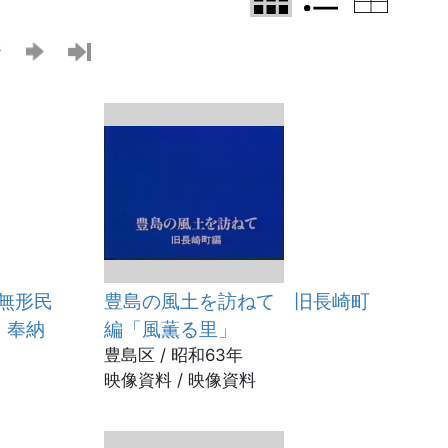
ジ
無形民
豊島の風土を訪ねて 旧長崎町
」奉納
編「風薫る里」
豊島区 / 昭和63年
映像資料 / 映像資料