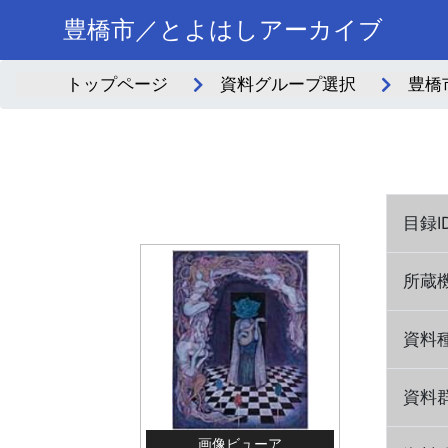
豊橋市／とよはしアーカイブ
トップページ
資料グループ選択
豊橋
目録I
所蔵
資料
資料群
画像ビューア