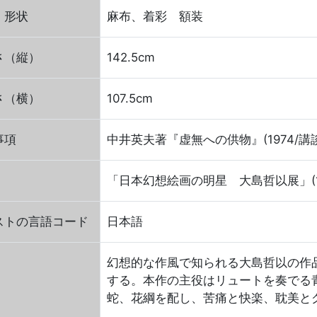
・形状
麻布、着彩 額装
さ（縦）
142.5cm
さ（横）
107.5cm
事項
中井英夫著『虚無への供物』(1974/講
「日本幻想絵画の明星 大島哲以展」(1973
ストの言語コード
日本語
幻想的な作風で知られる大島哲以の作
する。本作の主役はリュートを奏でる
蛇、花綱を配し、苦痛と快楽、耽美と