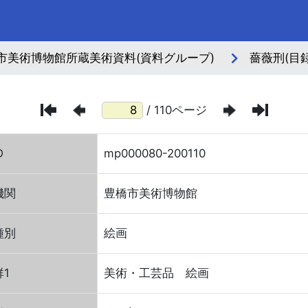
市美術博物館所蔵美術資料(資料グループ)
薔薇刑(目録
/ 110ページ
D
mp000080-200110
機関
豊橋市美術博物館
種別
絵画
1
美術・工芸品 絵画