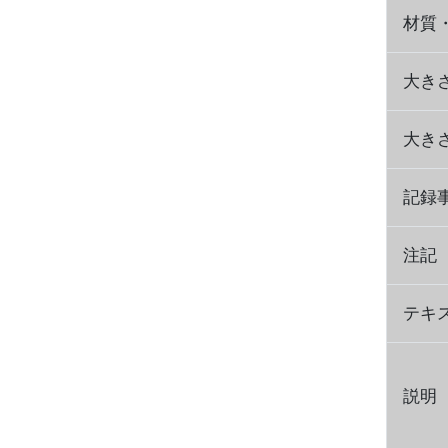
材質
大き
大き
記録
注記
テキ
説明