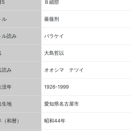
群5
Ｂ細部
トル
薔薇刑
トル読み
バラケイ
名
大島哲以
名読み
オオシマ テツイ
生没年
1926-1999
出生地
愛知県名古屋市
年（和暦）
昭和44年