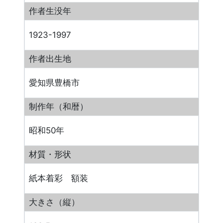
作者生没年
1923-1997
作者出生地
愛知県豊橋市
制作年（和暦）
昭和50年
材質・形状
紙本着彩 額装
大きさ（縦）