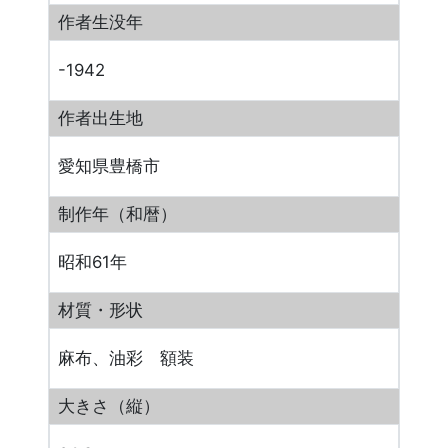
作者生没年
-1942
作者出生地
愛知県豊橋市
制作年（和暦）
昭和61年
材質・形状
麻布、油彩 額装
大きさ（縦）