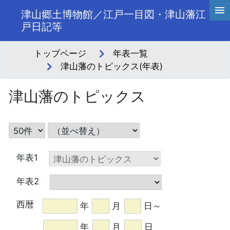
津山郷土博物館／江戸一目図・津山藩江
戸日記等
トップページ
年表一覧
津山藩のトピックス(年表)
津山藩のトピックス
年表1
年表2
西暦
年
月
日
～
年
月
日