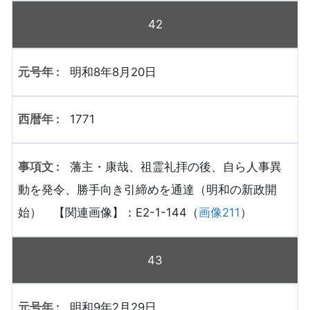
42
明和8年8月20日
1771
藩主・康哉、祖霊礼拝の後、自ら人事異
動を発令、勝手向き引締めを通達（明和の新政開
始） 【関連画像】：E2-1-144（
画像211
）
43
明和9年2月29日