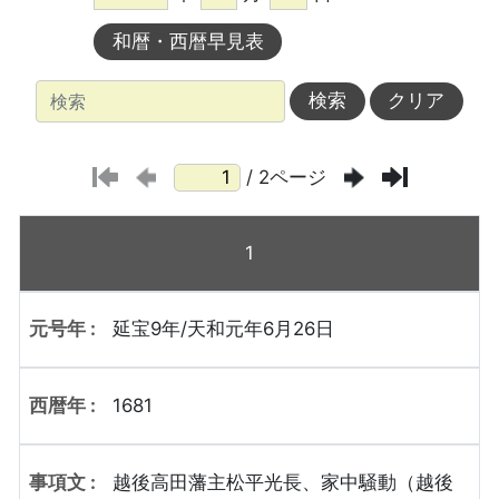
/ 2ページ
1
延宝9年/天和元年6月26日
1681
越後高田藩主松平光長、家中騒動（越後