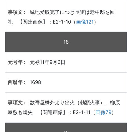
城地受取完了につき長矩は老中邸を回
礼 【関連画像】：E2-1-10（
画像121
）
18
元禄11年9月6日
1698
数寄屋橋外より出火（勅額火事）、柳原
屋敷も焼失 【関連画像】：E2-1-11（
画像79
）