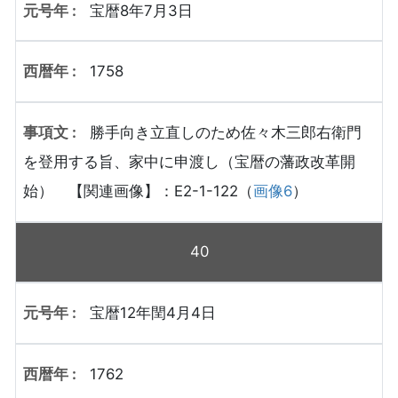
宝暦8年7月3日
1758
勝手向き立直しのため佐々木三郎右衛門
を登用する旨、家中に申渡し（宝暦の藩政改革開
始） 【関連画像】：E2-1-122（
画像6
）
40
宝暦12年閏4月4日
1762