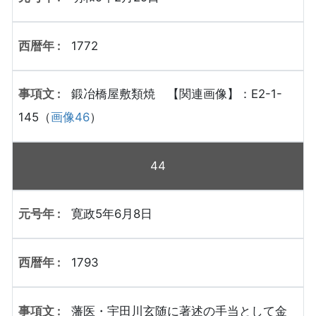
1772
鍛冶橋屋敷類焼 【関連画像】：E2-1-
145（
画像46
）
44
寛政5年6月8日
1793
藩医・宇田川玄随に著述の手当として金