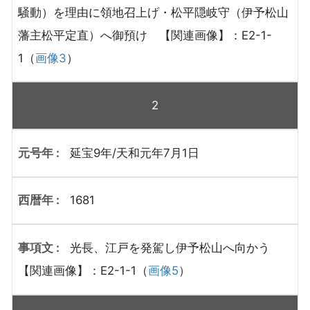
騒動）を理由に領地召上げ・松平隠岐守（伊予松山
藩主松平定直）へ御預け 【関連画像】：E2-1-
1（
画像3
）
2
延宝9年/天和元年7月1日
1681
光長、江戸を発駕し伊予松山へ向かう
【関連画像】：E2-1-1（
画像5
）