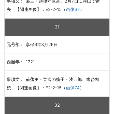
藩主・越後守宣富、2月7日に津山で逝
去 【関連画像】：E2-2-15（
画像37
）
31
享保6年3月26日
1721
前藩主・宣富の嫡子・浅五郎、家督相
続 【関連画像】：E2-2-15（
画像74
）
32