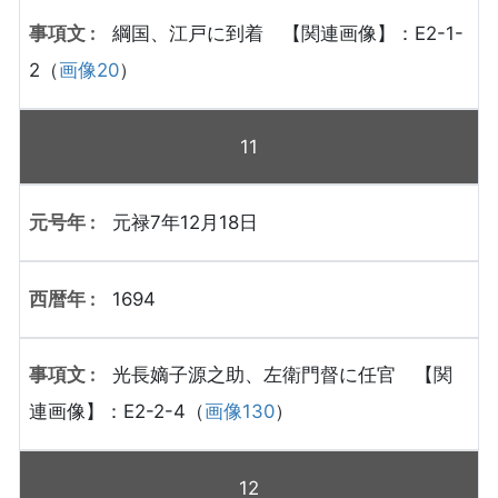
綱国、江戸に到着 【関連画像】：E2-1-
2（
画像20
）
11
元禄7年12月18日
1694
光長嫡子源之助、左衛門督に任官 【関
連画像】：E2-2-4（
画像130
）
12