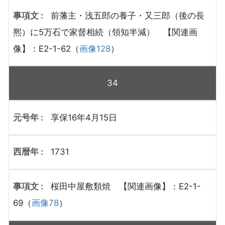
前藩主・浅五郎の養子・又三郎（後の長
熈）に5万石で家督相続（領知半減） 【関連画
像】：E2-1-62（
画像128
）
34
享保16年4月15日
1731
桜田中屋敷類焼 【関連画像】：E2-1-
69（
画像78
）