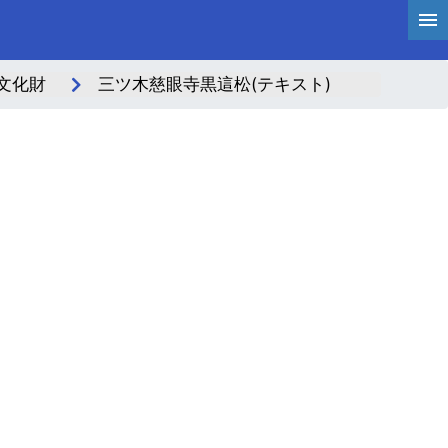
文化財
三ツ木慈眼寺黒這松(テキスト)