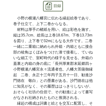
目録
小野の横瀬八幡宮に伝わる縁起絵巻であり、
巻子仕立て、上下二巻からなる。
材料は厚手の楮紙を用い、絵は彩色を施す。
縦は35.7cm、総長は上巻18.67m、下巻13.73m
を図り、上下巻で32mにもなる大作です。二巻
一緒に二重箱に納められ外箱・内箱ともに接合
部の稜角はくぼみをつけた漆で接着し、ていね
いな細工で、室町時代の様子を見せる。外箱の
蓋裏と内箱の身の底に「長州厚東郡末延郷四ヶ
小野横瀬八幡宮永々流通者也、八幡大菩薩御縁
起 二巻、永正十三年丙子五月十一日、勧進沙
門徳在 敬白」との墨書がある。沙門徳在は他
に知見がなく、その履歴ははっきりしないが、
おそらく社坊の住侶で、その勧進によって書写
がなされ社納されたものと推測される。
縁起の構成は詞書と絵とを交互に配置し、そ