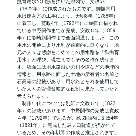
撫育用水の川筋を描いた絵図で、文政5年
（1822年）に作成されたものです。御撫育用
水は撫育方の工事により、天明8年（1788年）
に着工し、寛政4年（1792年）に絵図に描かれ
ている中野開作までが完成、安政６年（1859
年）に妻崎新開作まで全面開通しました。この
用水の開通により水利が飛躍的に良くなり、地
元の人々は感謝をこめてこの用水路を「御撫育
用水」と呼び、現在までもその名称が残りま
す。紙面には用水路沿いの川や道などの地理的
情報と、用水路に面した土地の所有者の名前と
石高等の記載があり、用水路とそれを使用して
いた人々の管理台帳的な役割も果たしていたと
考えられます。
制作年代については別紙に文政５年（1822
年）の記載があります。中野開作の完成は寛政
４年（1792年）であるが、絵図面内に文政4年
（1821年）に完成した辰ノ口隧道が描かれて
いるため、その年以降の作成と推定されます。