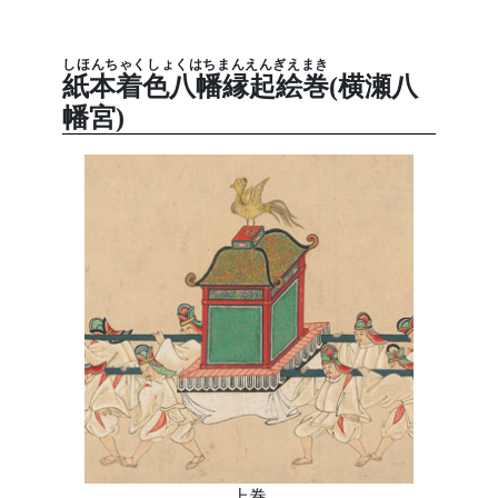
しほんちゃくしょくはちまんえんぎえまき
紙本着色八幡縁起絵巻
(横瀬八
幡宮)
上巻