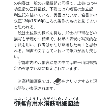
の内容は一般の八幡縁起と同様で、上巻には神
功皇后の三韓征伐、下巻には八幡宮の創立記・
利生記を描いている。奥書はないが、箱書きの
永正13年(1516年)ころの製作のものと見てよい
と思われる。
絵は土佐派の様式を持ち、武士の甲冑などの
描写も華麗かつ精緻で、林泉の表現は写実的な
手法を用い、作者はかなり熟達した画工と思わ
れる。詞書の文字もていねいで筆力があり美し
い。
宇部市内の八幡宮絵巻の中では唯一山口県指
定の有形文化財に指定されています。
※高精細画像では、
をクリックすると現
代語訳が表示されます。
ごぶいくようすいみぞすじめいさいずえ
御撫育用水溝筋明細図絵