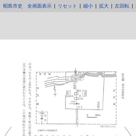
昭島市史
全画面表示
|
リセット
|
縮小
|
拡大
|
左回転
|