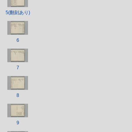
5(翻刻あり)
6
7
8
9