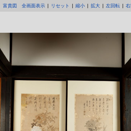
富貴図
全画面表示
|
リセット
|
縮小
|
拡大
|
左回転
|
右