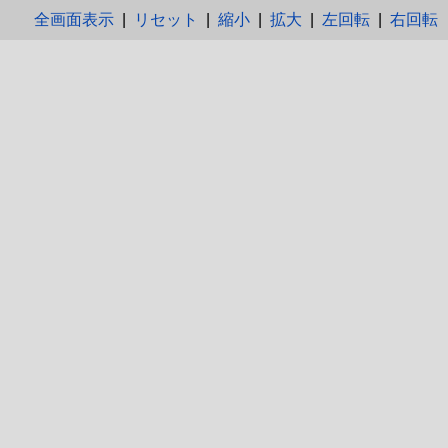
全画面表示
|
リセット
|
縮小
|
拡大
|
左回転
|
右回転