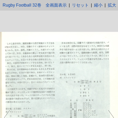
Rugby Football 32巻
全画面表示
|
リセット
|
縮小
|
拡大