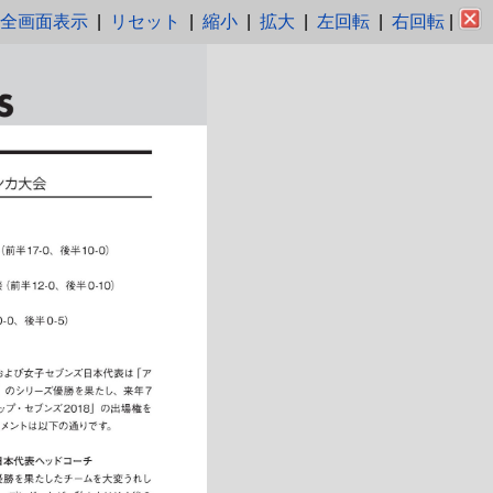
全画面表示
|
リセット
|
縮小
|
拡大
|
左回転
|
右回転
|