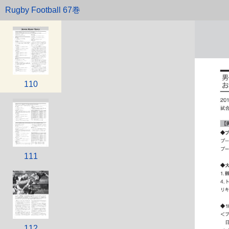
Rugby Football 67巻
109
110
111
112