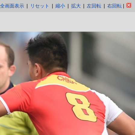
全画面表示
|
リセット
|
縮小
|
拡大
|
左回転
|
右回転
|