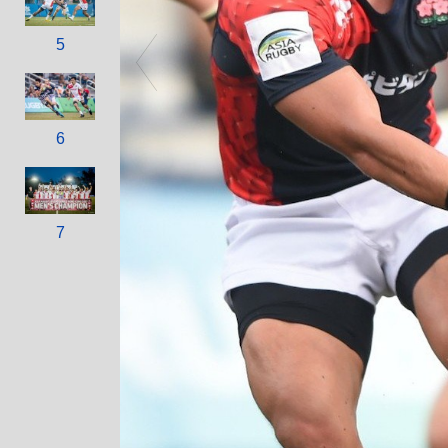
5
6
7