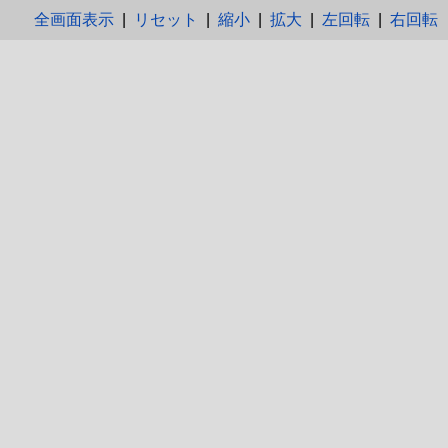
全画面表示
|
リセット
|
縮小
|
拡大
|
左回転
|
右回転