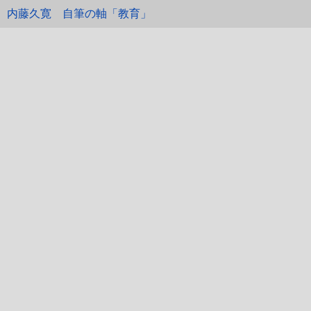
内藤久寛 自筆の軸「教育」