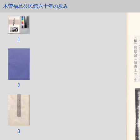
木曽福島公民館六十年の歩み
1
2
3