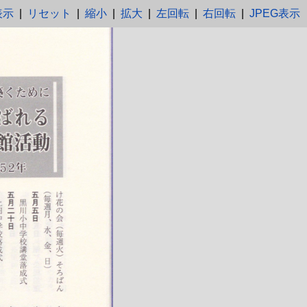
表示
|
リセット
|
縮小
|
拡大
|
左回転
|
右回転
|
JPEG表示