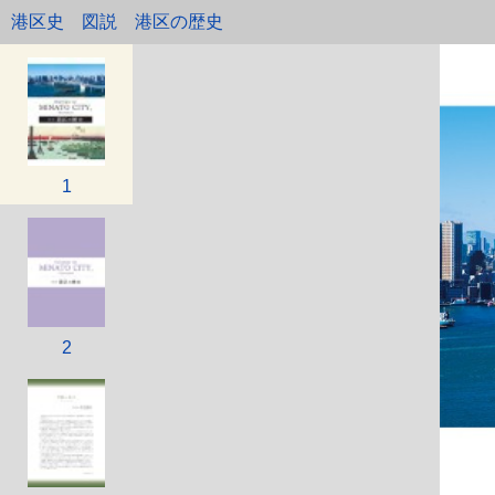
港区史 図説 港区の歴史
1
2