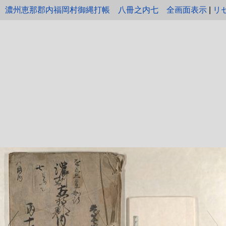
濃州恵那郡内福岡村御縄打帳 八冊之内七
全画面表示
|
リ