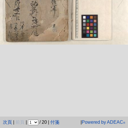
次頁
|
前頁
|
/ 20 |
付箋
|
Powered by ADEAC
®