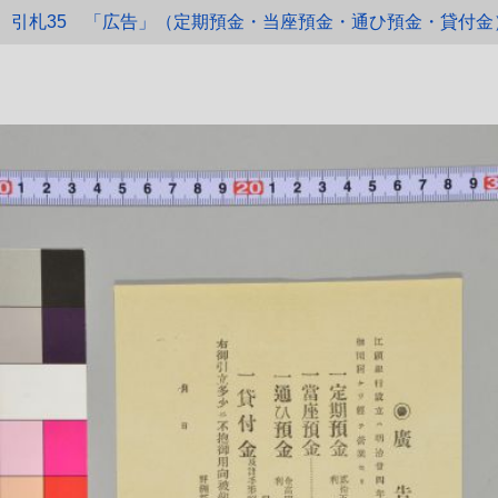
引札35 「広告」（定期預金・当座預金・通ひ預金・貸付金