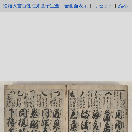
絵頭入書百性往来童子宝全
全画面表示
|
リセット
|
縮小