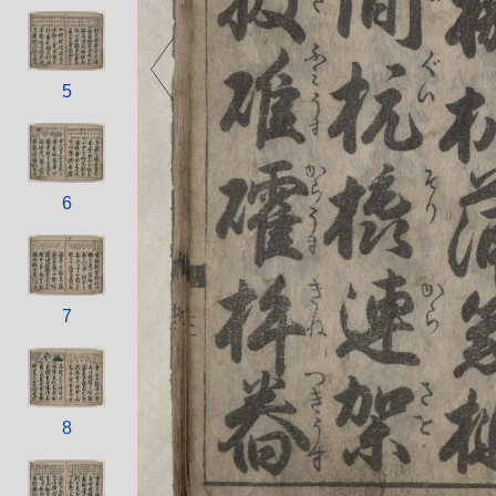
5
6
7
8