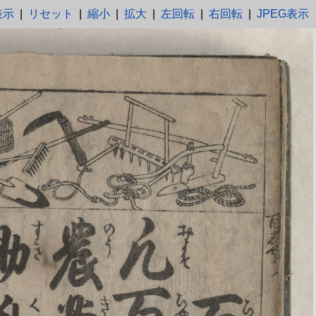
表示
|
リセット
|
縮小
|
拡大
|
左回転
|
右回転
|
JPEG表示