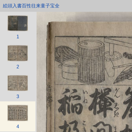
絵頭入書百性往来童子宝全
1
2
3
4