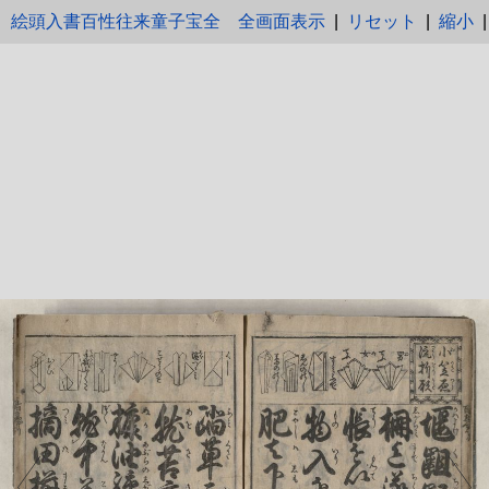
絵頭入書百性往来童子宝全
全画面表示
|
リセット
|
縮小