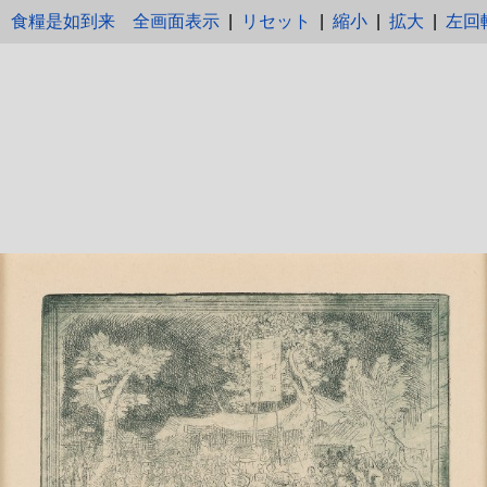
食糧是如到来
全画面表示
|
リセット
|
縮小
|
拡大
|
左回