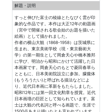
解題・説明
すっと伸びた富士の稜線とたなびく雲が印
象的な作品です。本作は大正12年の勅題画
（宮中で開催される歌会始のお題を描いた
絵画）として描かれました。
作者の横山大観（1868-1958）は茨城県に
生まれ、東京美術学校（現・東京藝術大
学）の第一期生として岡倉天心や橋本雅邦
に学び、明治から昭和にかけて活躍した日
本画家です。岡倉天心のもとで菱田春草ら
とともに、日本美術院設立に参加。朦朧体
(もうろうたい)と呼ばれる描法などによ
り、近代日本画に革新をもたらしました。
昭和12年には第一回文化勲章を授賞。近代
日本画壇の巨匠として知られています。富
士は大観の代名詞と呼べる画題で、生涯で
1500点あまり描いたとも言われています。