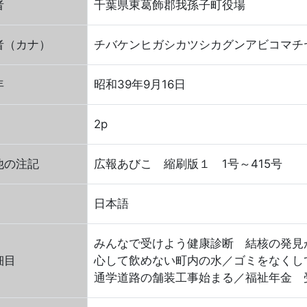
者
千葉県東葛飾郡我孫子町役場
者（カナ）
チバケンヒガシカツシカグンアビコマチ
年
昭和39年9月16日
2p
他の注記
広報あびこ 縮刷版１ 1号～415号
日本語
みんなで受けよう健康診断 結核の発見
細目
心して飲めない町内の水／ゴミをなくし
通学道路の舗装工事始まる／福祉年金 