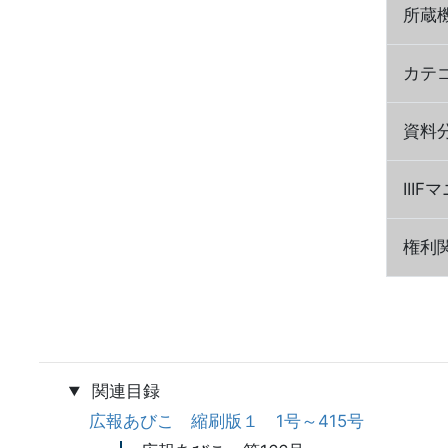
所蔵
カテ
資料
III
権利
関連目録
広報あびこ 縮刷版１ 1号～415号