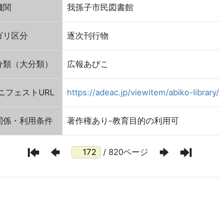
機関
我孫子市民図書館
ゴリ区分
逐次刊行物
分類（大分類）
広報あびこ
FマニフェストURL
https://adeac.jp/viewitem/abiko-library
関係・利用条件
著作権あり-教育目的の利用可
/ 820ページ