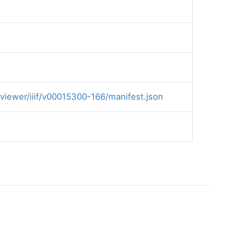
/viewer/iiif/v00015300-166/manifest.json