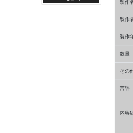
製作
製作
製作
数量
その
言語
内容