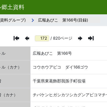
ル郷土資料
(資料グループ)
広報あびこ 第166号(目録)
/ 820ページ
トル
広報あびこ 第166号
トル（カナ）
コウホウアビコ ダイ166ゴウ
者
千葉県東葛飾郡我孫子町役場
者（カナ）
チバケンヒガシカツシカグンアビコマチ