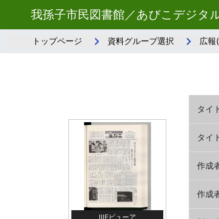
我孫子市民図書館／あびこデジタ
トップページ
資料グループ選択
広報
タイ
タイ
作成
作成
IIIFビューア