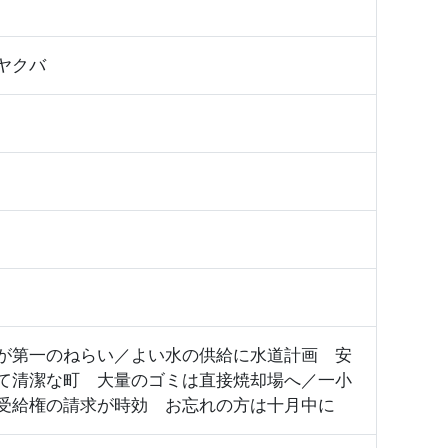
ヤクバ
が第一のねらい／よい水の供給に水道計画 安
て清潔な町 大量のゴミは直接焼却場へ／一小
受給権の請求が時効 お忘れの方は十月中に